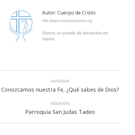
Autor:
Cuerpo de Cristo
http://www.ccuerpodecristo.org
Somos un pueblo de discípulos en
misión.
Navegación
ANTERIOR
entre
Conozcamos nuestra Fe, ¿Qué sabes de Dios?
Publicación
anterior:
publicaciones
SIGUIENTE
Parroquia San Judas Tadeo
Publicación
siguiente: