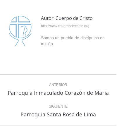
Autor:
Cuerpo de Cristo
http://www.ccuerpodecristo.org
Somos un pueblo de discípulos en
misión.
Navegación
ANTERIOR
entre
Parroquia Inmaculado Corazón de María
Publicación
anterior:
publicaciones
SIGUIENTE
Parroquia Santa Rosa de Lima
Publicación
siguiente: